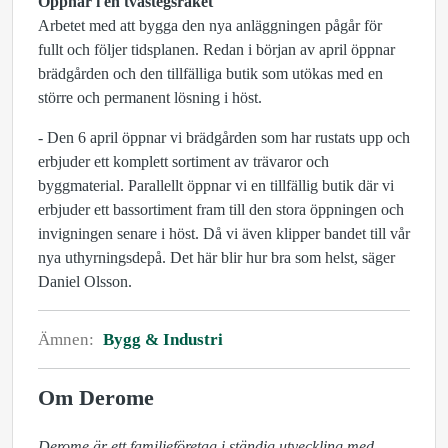
Öppnar i en tvåstegsraket
Arbetet med att bygga den nya anläggningen pågår för
fullt och följer tidsplanen. Redan i början av april öppnar
brädgården och den tillfälliga butik som utökas med en
större och permanent lösning i höst.
- Den 6 april öppnar vi brädgården som har rustats upp och
erbjuder ett komplett sortiment av trävaror och
byggmaterial. Parallellt öppnar vi en tillfällig butik där vi
erbjuder ett bassortiment fram till den stora öppningen och
invigningen senare i höst. Då vi även klipper bandet till vår
nya uthyrningsdepå. Det här blir hur bra som helst, säger
Daniel Olsson.
Ämnen:
Bygg & Industri
Om Derome
Derome är ett familjeföretag i ständig utveckling med 