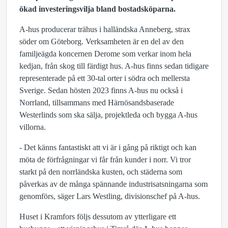
ökad investeringsvilja bland bostadsköparna.
A-hus producerar trähus i halländska Anneberg, strax
söder om Göteborg. Verksamheten är en del av den
familjeägda koncernen Derome som verkar inom hela
kedjan, från skog till färdigt hus. A-hus finns sedan tidigare
representerade på ett 30-tal orter i södra och mellersta
Sverige. Sedan hösten 2023 finns A-hus nu också i
Norrland, tillsammans med Härnösandsbaserade
Westerlinds som ska sälja, projektleda och bygga A-hus
villorna.
- Det känns fantastiskt att vi är i gång på riktigt och kan
möta de förfrågningar vi får från kunder i norr. Vi tror
starkt på den norrländska kusten, och städerna som
påverkas av de många spännande industrisatsningarna som
genomförs, säger Lars Westling, divisionschef på A-hus.
Huset i Kramfors följs dessutom av ytterligare ett