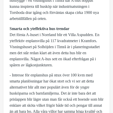
husbygge - ett visningshus i Timrå där A-hus hoppas
kunna inspirera till husköp när industrisatsningen i
Torsboda drar igång och förväntas skapa cirka 1900 nya
arbetstillfällen på orten.
Smarta och yteffektiva hus trendar
Det första A-huset i Norrland blir ett Villa Aspudden. En
yteffektiv enplansvilla på 117 kvadratmeter i Kramfors.
Visningshuset på Solhöjden i Timrå är i planeringsstadiet
men det står redan klart att även detta hus blir en
enplansvilla. Något A-hus sett en ökad efterfrågan på i
spåren av lågkonjunkturen.
- Intresse för enplanshus på strax över 100 kvm med
smarta planlösningar har ökat stort och vi ser att detta
alternativet blir allt mer populärt även för de yngre
husköparna och barnfamiljerna. Det är inte bara det att
prislappen blir lägre utan man får också ett boende som blir
enklare att sköta vilket frigör både tid och pengar till annat
än att bara bo. Alla våra villor har samma höga kvalité och