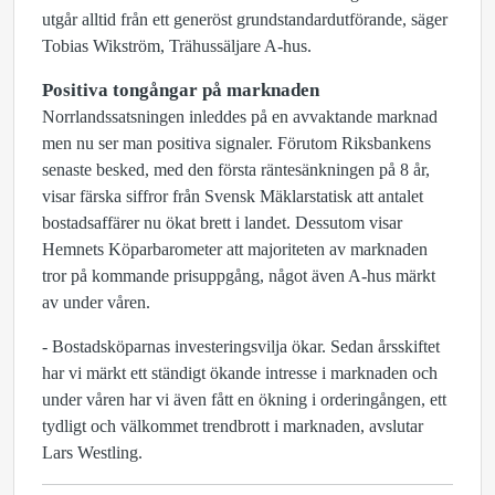
utgår alltid från ett generöst grundstandardutförande, säger
Tobias Wikström, Trähussäljare A-hus.
Positiva tongångar på marknaden
Norrlandssatsningen inleddes på en avvaktande marknad
men nu ser man positiva signaler. Förutom Riksbankens
senaste besked, med den första räntesänkningen på 8 år,
visar färska siffror från Svensk Mäklarstatisk att antalet
bostadsaffärer nu ökat brett i landet. Dessutom visar
Hemnets Köparbarometer att majoriteten av marknaden
tror på kommande prisuppgång, något även A-hus märkt
av under våren.
- Bostadsköparnas investeringsvilja ökar. Sedan årsskiftet
har vi märkt ett ständigt ökande intresse i marknaden och
under våren har vi även fått en ökning i orderingången, ett
tydligt och välkommet trendbrott i marknaden, avslutar
Lars Westling.