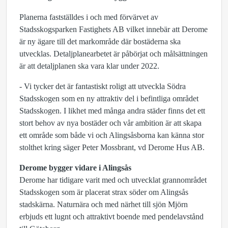
Planerna fastställdes i och med förvärvet av
Stadsskogsparken Fastighets AB vilket innebär att Derome
är ny ägare till det markområde där bostäderna ska
utvecklas. Detaljplanearbetet är påbörjat och målsättningen
är att detaljplanen ska vara klar under 2022.
- Vi tycker det är fantastiskt roligt att utveckla Södra
Stadsskogen som en ny attraktiv del i befintliga området
Stadsskogen. I likhet med många andra städer finns det ett
stort behov av nya bostäder och vår ambition är att skapa
ett område som både vi och Alingsåsborna kan känna stor
stolthet kring säger Peter Mossbrant, vd Derome Hus AB.
Derome bygger vidare i Alingsås
Derome har tidigare varit med och utvecklat grannområdet
Stadsskogen som är placerat strax söder om Alingsås
stadskärna. Naturnära och med närhet till sjön Mjörn
erbjuds ett lugnt och attraktivt boende med pendelavstånd