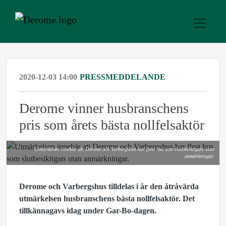
2020-12-03 14:00
PRESSMEDDELANDE
Derome vinner husbranschens
pris som årets bästa nollfelsaktör
Utmärkelsen innebär att Derome och Varbergshus har flest hus som slutbesiktigats utan
anmärkningar.
Derome och Varbergshus tilldelas i år den åtråvärda
utmärkelsen husbranschens bästa nollfelsaktör. Det
tillkännagavs idag under Gar-Bo-dagen.