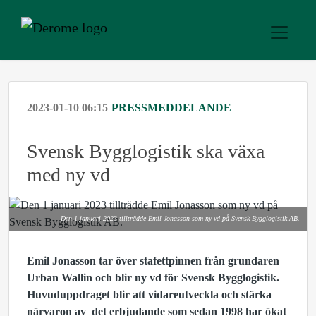
2023-01-10 06:15
PRESSMEDDELANDE
Svensk Bygglogistik ska växa
med ny vd
Den 1 januari 2023 tillträdde Emil Jonasson som ny vd på Svensk Bygglogistik AB.
Emil Jonasson tar över stafettpinnen från grundaren
Urban Wallin och blir ny vd för Svensk Bygglogistik.
Huvuduppdraget blir att vidareutveckla och stärka
närvaron av det erbjudande som sedan 1998 har ökat