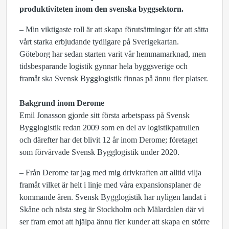
produktiviteten inom den svenska byggsektorn.
– Min viktigaste roll är att skapa förutsättningar för att sätta
vårt starka erbjudande tydligare på Sverigekartan.
Göteborg har sedan starten varit vår hemmamarknad, men
tidsbesparande logistik gynnar hela byggsverige och
framåt ska Svensk Bygglogistik finnas på ännu fler platser.
Bakgrund inom Derome
Emil Jonasson gjorde sitt första arbetspass på Svensk
Bygglogistik redan 2009 som en del av logistikpatrullen
och därefter har det blivit 12 år inom Derome; företaget
som förvärvade Svensk Bygglogistik under 2020.
– Från Derome tar jag med mig drivkraften att alltid vilja
framåt vilket är helt i linje med våra expansionsplaner de
kommande åren. Svensk Bygglogistik har nyligen landat i
Skåne och nästa steg är Stockholm och Mälardalen där vi
ser fram emot att hjälpa ännu fler kunder att skapa en större