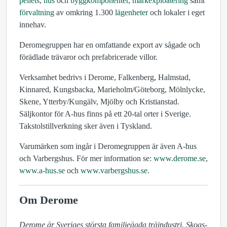
pellets
,
hus
och
byggkomponenter
,
markexploatering
samt
förvaltning
av omkring 1.300
lägenheter
och lokaler i eget
innehav.
Deromegruppen har en omfattande export av sågade och
förädlade trävaror och prefabricerade villor.
Verksamhet bedrivs i Derome, Falkenberg, Halmstad,
Kinnared, Kungsbacka, Marieholm/Göteborg, Mölnlycke,
Skene, Ytterby/Kungälv, Mjölby och Kristianstad.
Säljkontor för A-hus finns på ett 20-tal orter i Sverige.
Takstolstillverkning sker även i Tyskland.
Varumärken som ingår i Deromegruppen är även A-hus
och Varbergshus. För mer information se:
www.derome.se
,
www.a-hus.se
och
www.varbergshus.se
.
Om Derome
Derome är Sveriges största familjeägda träindustri. Skogs- 