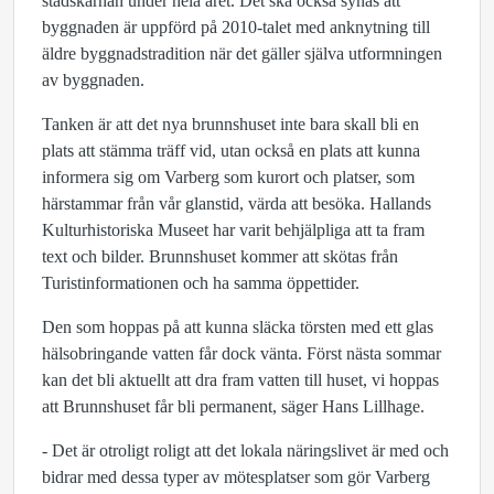
stadskärnan under hela året. Det ska också synas att
byggnaden är uppförd på 2010-talet med anknytning till
äldre byggnadstradition när det gäller själva utformningen
av byggnaden.
Tanken är att det nya brunnshuset inte bara skall bli en
plats att stämma träff vid, utan också en plats att kunna
informera sig om Varberg som kurort och platser, som
härstammar från vår glanstid, värda att besöka. Hallands
Kulturhistoriska Museet har varit behjälpliga att ta fram
text och bilder. Brunnshuset kommer att skötas från
Turistinformationen och ha samma öppettider.
Den som hoppas på att kunna släcka törsten med ett glas
hälsobringande vatten får dock vänta. Först nästa sommar
kan det bli aktuellt att dra fram vatten till huset, vi hoppas
att Brunnshuset får bli permanent, säger Hans Lillhage.
- Det är otroligt roligt att det lokala näringslivet är med och
bidrar med dessa typer av mötesplatser som gör Varberg