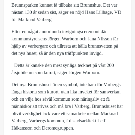
Brunnsparken kunnat få tillbaka sitt Brunnshus. Det var
nästan 130 år sedan sist, säger en nöjd Hans Lillhage, VD
för Marknad Varberg
Efter en något annorlunda invigningsceremoni där
kommunstyrelsens Jörgen Warborn och Jana Nilsson får
hjälp av varbergare och tillresta att hälla brunnsvatten på
det nya huset, så är den nya träffpunkten invigd.
- Detta är kanske den mest synliga tecknet på vårt 200-
årsjubileum som kurort, säger Jörgen Warborn.
Det nya Brunnshuset är en symbol, inte bara för Varbergs
långa historia som kurort, utan lika mycket för samverkan
och en vilja hos såväl kommun som näringsliv att få
människor att trivas och må bra i Varberg. Brunnshuset har
blivit verklighet tack vare ett samarbete mellan Marknad
Varberg, Varbergs kommun, f.d stadsarkitekt Leif
Håkansson och Deromegruppen.