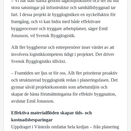
– Vi har stått starka genom lågkonjunkturen och ser nu hur
stora satsningar på infrastruktur och samhällsbyggnad tar
fart. I dessa projekt är bygglogistiken en nyckelfaktor för
framgång, och vi kan bidra med både effektivare
byggprocesser och tryggare arbetsplatser, säger Emil
Jonasson, vd Svensk Bygglogistik.
Allt fler byggherrar och entreprenörer inser värdet av att
involvera logistikkompetens tidigt i projektet. Det driver
Svensk Bygglogistiks tillväxt.
– Framtiden ser ljus ut för oss. Allt fler prioriterar proaktiv
och strukturerad bygglogistik redan i planeringsfasen. Det
gynnar såväl projektekonomin som arbetsmiljön och
skapar de bästa förutsättningarna för effektiv byggnation,
avslutar Emil Jonasson.
Effektiva materialflöden skapar tids- och
kostnadsbesparingar
Uppdraget i Västerås omfattar hela kedjan – från planering