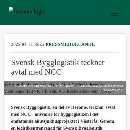
2025-04-11 06:25
PRESSMEDDELANDE
Svensk Bygglogistik tecknar
avtal med NCC
Visionsbild över Nytt akutsjukhus Västerås: Region Västmanland/LINK arkitektur/Carlstedts
arkitekter/TMRW.
Svensk Bygglogistik, en del av Derome, tecknar avtal
med NCC - ansvarar för bygglogistiken i det
omfattande akutsjukhusprojektet i Västerås. Genom
en logistikentreprenad får Svensk Bygglogistik