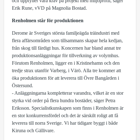
och uppfyller våra krav på projekt med miljöprofil, säger
Erik Rune, vVD på Magnolia Bostad.
Renholmen står för produktionen
Derome är Sveriges största familjeägda träindustri med
flera affärsområden som tillsammans skapar hela kedjan,
från skog till färdigt hus. Koncernen har bland annat tre
produktionsanläggningar för tillverkning av volymhus.
Förutom Renholmen, ligger en i Kristinehamn och den
tredje strax utanför Varberg, i Värö. Alla tre kommer att
öka produktionen för att leverera till Övre Bangården i
Östersund.
- Anläggningarna kompletterar varandra, vilket är en stor
styrka vid order på flera hundra bostäder, säger Petra
Eriksson. Specialistkunskapen som finns i Renholmen är
en stor konkurrensfördel och det är särskilt roligt att få
leverera till norra Sverige. Vi har tidigare byggt i både
Kiruna och Gällivare.