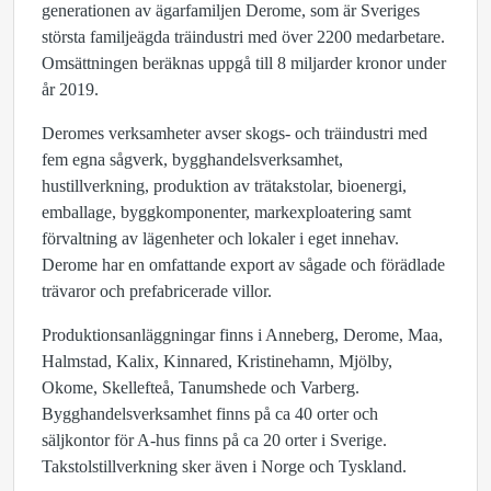
generationen av ägarfamiljen Derome, som är Sveriges
största familjeägda träindustri med över 2200 medarbetare.
Omsättningen beräknas uppgå till 8 miljarder kronor under
år 2019.
Deromes verksamheter avser skogs- och träindustri med
fem egna sågverk, bygghandelsverksamhet,
hustillverkning, produktion av trätakstolar, bioenergi,
emballage, byggkomponenter, markexploatering samt
förvaltning av lägenheter och lokaler i eget innehav.
Derome har en omfattande export av sågade och förädlade
trävaror och prefabricerade villor.
Produktionsanläggningar finns i Anneberg, Derome, Maa,
Halmstad, Kalix, Kinnared, Kristinehamn, Mjölby,
Okome, Skellefteå, Tanumshede och Varberg.
Bygghandelsverksamhet finns på ca 40 orter och
säljkontor för A-hus finns på ca 20 orter i Sverige.
Takstolstillverkning sker även i Norge och Tyskland.