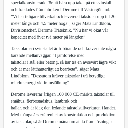
specialkonstruerade för att bära upp taket på ett svinstall
och fraktades från fabriken i Derome till Västergötland.
”Vi har tidigare tillverkat och levererat takstolar upp till 26
meter långa och 4,5 meter höga”, säger Mats Lindblom,
Divisionschef, Derome Träteknik. ”Nu har vi ökat vår
kapacitet med över två meter på längden”.
Takstolarna i svinstallet är fribärande och kräver inte några
bärande mellanväggar. ”I jämförelse med
takstolar i stål eller betong, så har trä en avsevärt lägre vikt
och är mer lätthanterligt att bearbeta”, säger Mats
Lindblom. ”Dessutom kräver takstolar i trä betydligt
mindre energi vid framställning”.
Derome levererar årligen 100 000 CE-märkta takstolar till
småhus, flerbostadshus, lantbruk och
hallar, och är idag den ledande takstolstillverkaren i landet.
Med många års erfarenhet av konstruktion och produktion
av takstolar, så är Derome måna om att ta fram lösningar