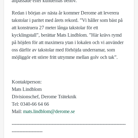
anpassade efter kundernas behov.
Redan i början av nästa år kommer Derome att leverera
takstolar i paritet med årets rekord. ”Vi håller som bäst på
att konstruera 27 meter långa takstolar för ett
kycklingstall”, berättar Mats Lindblom. ”Här krävs rymd
på höjden för att maximera ytan i lokalen och vi använder
oss därför av takstolar med förhöjda underramar, som
möjliggör ett större fritt utrymme mellan golv och tak”.
Kontaktperson:
Mats Lindblom
Divisionschef, Derome Träteknik
Tel: 0340-66 64 66
Mail:
mats.lindblom@derome.se
--------------------------------------------------------------------------
--------------------