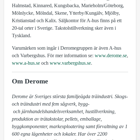
Halmstad, Kinnared, Kungsbacka, Marieholm/Göteborg,
Mölnlycke, Mölndal, Skene, Ytterby/Kungälv, Mjölby,
Kristianstad och Kalix. Säljkontor för A-hus finns på ett
20-tal orter i Sverige. Takstolstillverkning sker även i
Tyskland.
Varumärken som ingår i Deromegruppen är även A-hus
och Varbergshus. För mer information se:
www.derome.se
,
www.a-hus.se
och
www.varbergshus.se
.
Om Derome
Derome är Sveriges största familjeägda träindustri. Skogs- 
och träindustri med fem sågverk, bygg-

 och järnhandelshandelsverksamhet, hustillverkning, 
produktion av trätakstolar, pellets, emballage, 
byggkomponenter, markexploatering samt förvaltning av 1 
600 egna lägenheter och lokaler. Har över 2200 