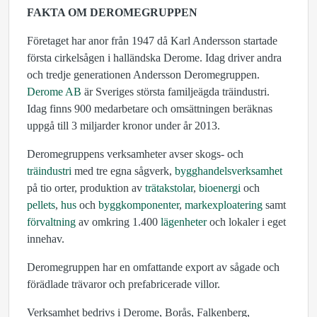
FAKTA OM DEROMEGRUPPEN
Företaget har anor från 1947 då Karl Andersson startade
första cirkelsågen i halländska Derome. Idag driver andra
och tredje generationen Andersson Deromegruppen.
Derome AB
är Sveriges största familjeägda träindustri.
Idag finns 900 medarbetare och omsättningen beräknas
uppgå till 3 miljarder kronor under år 2013.
Deromegruppens verksamheter avser skogs- och
träindustri
med tre egna sågverk,
bygghandelsverksamhet
på tio orter, produktion av
trätakstolar
,
bioenergi
och
pellets
,
hus
och
byggkomponenter
,
markexploatering
samt
förvaltning
av omkring 1.400
lägenheter
och lokaler i eget
innehav.
Deromegruppen har en omfattande export av sågade och
förädlade trävaror och prefabricerade villor.
Verksamhet bedrivs i Derome, Borås, Falkenberg,