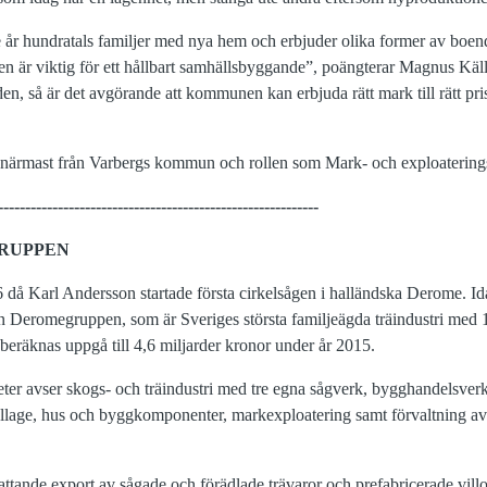
år hundratals familjer med nya hem och erbjuder olika former av boend
en är viktig för ett hållbart samhällsbyggande”, poängterar Magnus Käll
den, så är det avgörande att kommunen kan erbjuda rätt mark till rätt pri
ärmast från Varbergs kommun och rollen som Mark- och exploatering
-----------------------------------------------------------
RUPPEN
6 då Karl Andersson startade första cirkelsågen i halländska Derome. Id
n Deromegruppen, som är Sveriges största familjeägda träindustri med 
eräknas uppgå till 4,6 miljarder kronor under år 2015.
r avser skogs- och träindustri med tre egna sågverk, bygghandelsver
ballage, hus och byggkomponenter, markexploatering samt förvaltning av 
ande export av sågade och förädlade trävaror och prefabricerade villo