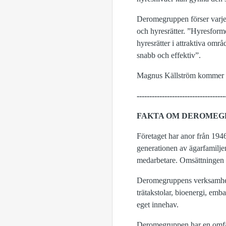
Deromegruppen förser varje 
och hyresrätter. ”Hyresform
hyresrätter i attraktiva områ
snabb och effektiv”.
Magnus Källström kommer n
-----------------------------------
FAKTA OM DEROMEG
Företaget har anor från 194
generationen av ägarfamilje
medarbetare. Omsättningen b
Deromegruppens verksamhete
trätakstolar, bioenergi, em
eget innehav.
Deromegruppen har en omfatt