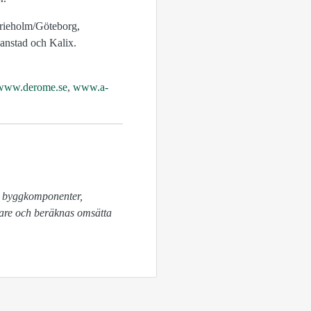
rieholm/Göteborg,
ianstad och Kalix.
www.derome.se
,
www.a-
are och beräknas omsätta 