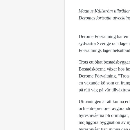
Magnus Källström tillträder
Deromes fortsatta utveckling
Derome Förvaltning har en ut
sydvästra Sverige och lägen
Förvaltnings lägenhetsutbud
Trots ett ökat bostadsbyggan
Bostadsköerna växer hos fas
Derome Förvaltning. ”Trots e
en växande kö som en framgång
på rätt väg på vår tillväxtres
Utmaningen är att kunna erbj
och entreprenörer avgörande
hyresnivåerna bli orimliga”,
möjliggöra byggnation av nya 
hyresnivåer kan gynna den s