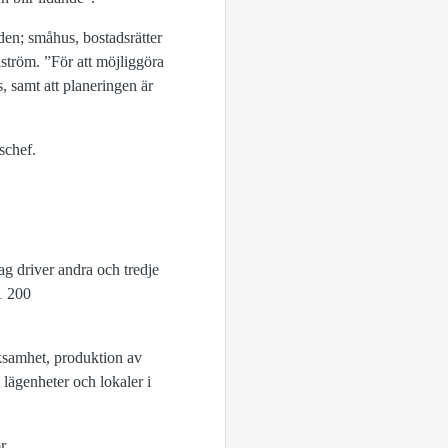
en; småhus, bostadsrätter
ström. ”För att möjliggöra
s, samt att planeringen är
schef.
ag driver andra och tredje
1 200
ksamhet, produktion av
lägenheter och lokaler i
r.