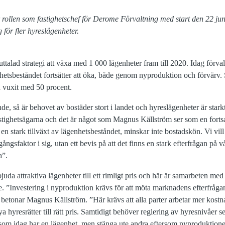
 rollen som fastighetschef för Derome Förvaltning med start den 22 juni
 för fler hyreslägenheter.
talad strategi att växa med 1 000 lägenheter fram till 2020. Idag förval
hetsbeståndet fortsätter att öka, både genom nyproduktion och förvär
 vuxit med 50 procent.
de, så är behovet av bostäder stort i landet och hyreslägenheter är starkt
tighetsägarna och det är något som Magnus Källström ser som en forts
n stark tillväxt av lägenhetsbeståndet, minskar inte bostadskön. Vi vill 
sfaktor i sig, utan ett bevis på att det finns en stark efterfrågan på vå
a”.
uda attraktiva lägenheter till ett rimligt pris och här är samarbeten m
. ”Investering i nyproduktion krävs för att möta marknadens efterfrågan
 betonar Magnus Källström. ”Här krävs att alla parter arbetar mer kostna
hyresrätter till rätt pris. Samtidigt behöver reglering av hyresnivåer se
om idag har en lägenhet, men stänga ute andra eftersom nyproduktionen