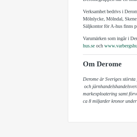
Verksamhet bedrivs i Derom
Mölnlycke, Mölndal, Skene, 
Säljkontor för A-hus finns på
Varumärken som ingår i Der
hus.se
och
www.varbergshu
Om Derome
Derome är Sveriges största 
 och järnhandelshandelsverksamhet, hustillverkning, produktion av trätakstolar, pellets, emballage, byggkomponenter, 
markexploatering samt förv
ca 8 miljarder kronor under