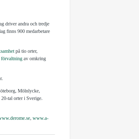
ag driver andra och tredje
Idag finns 900 medarbetare
ksamhet
på tio orter,
t
förvaltning
av omkring
r.
öteborg, Mölnlycke,
0-tal orter i Sverige.
www.derome.se
,
www.a-