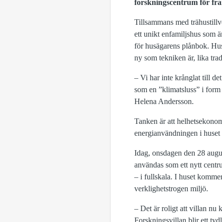
forskningscentrum för fra
Tillsammans med trähustill
ett unikt enfamiljshus som är
för husägarens plånbok. Hus
ny som tekniken är, lika trad
– Vi har inte krånglat till 
som en ”klimatsluss” i form 
Helena Andersson.
Tanken är att helhetsekonom
energianvändningen i huset 
Idag, onsdagen den 28 augus
användas som ett nytt cent
– i fullskala. I huset komme
verklighetstrogen miljö.
– Det är roligt att villan n
Forskningsvillan blir ett ty