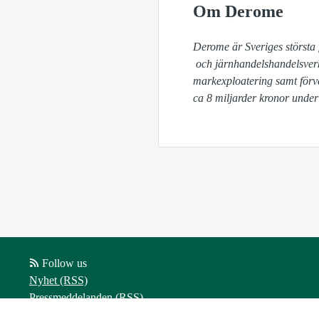
Om Derome
Derome är Sveriges största 
 och järnhandelshandelsverksamhet, hustillverkning, produktion av trätakstolar, pellets, emballage, byggkomponenter, 
markexploatering samt förv
ca 8 miljarder kronor under
Follow us
Nyhet (RSS)
Pressmeddelanden (RSS)
Bloggposter (RSS)