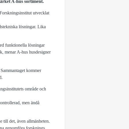
märket A-hus sortiment.
rskningsinstitut utvecklat
stekniska lösningar. Lika
med funktionella lösningar
änk, menar A-hus husdesigner
la. Sammantaget kommer
d.
ingsinstitutets område och
kontrollerad, men ändå
 till det, även allmänheten.
unna genomföra forsknings