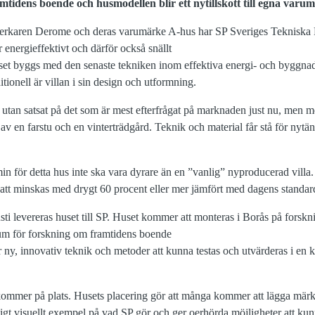
mtidens boende och husmodellen blir ett nytillskott till egna varu
verkaren Derome och deras varumärke A-hus har SP Sveriges Tekniska Fo
 energieffektivt och därför också snällt
et byggs med den senaste tekniken inom effektiva energi- och byggnad
itionell är villan i sin design och utformning.
det utan satsat på det som är mest efterfrågat på marknaden just nu, men 
av en farstu och en vinterträdgård. Teknik och material får stå för nyt
in för detta hus inte ska vara dyrare än en ”vanlig” nyproducerad vil
att minskas med drygt 60 procent eller mer jämfört med dagens standar
ti levereras huset till SP. Huset kommer att monteras i Borås på forskn
rum för forskning om framtidens boende
r ny, innovativ teknik och metoder att kunna testas och utvärderas i en 
u kommer på plats. Husets placering gör att många kommer att lägga märke
dligt visuellt exempel på vad SP gör och ger oerhörda möjligheter att k