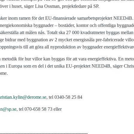
över i huset, säger Lisa Ossman, projektledare på SP.
sker inom ramen för det EU-finansierade samarbetsprojektet NEED4B. Pr
energiekonomiska byggnader – bostäder, kontor och offentliga byggnad
t säkerställa att målen nås. Totalt ska 27 000 kvadratmeter byggas mell
ige bidrar med byggnation av 2 mycket energisnåla pre-fabricerade villo
oppningsvis till att göra all nyproduktion av byggnader energieffektivar
 metodik för hur villor kan byggas för att vara energieffektiva. En met
ägen i Europa som en del i det unika EU-projektet NEED4B, säger Chris
ome.
hristian.kylin@derome.se
, tel 0340-58 25 84
an@sp.se
, tel 070-658 58 73 eller
-----------------------------------------------------------