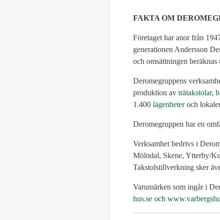
FAKTA OM DEROMEG
Företaget har anor från 194
generationen Andersson D
och omsättningen beräknas u
Deromegruppens verksamhet
produktion av
trätakstolar
,
b
1.400
lägenheter
och lokaler
Deromegruppen har en omfatt
Verksamhet bedrivs i Dero
Mölndal, Skene, Ytterby/Kung
Takstolstillverkning sker äv
Varumärken som ingår i Der
hus.se
och
www.varbergshu