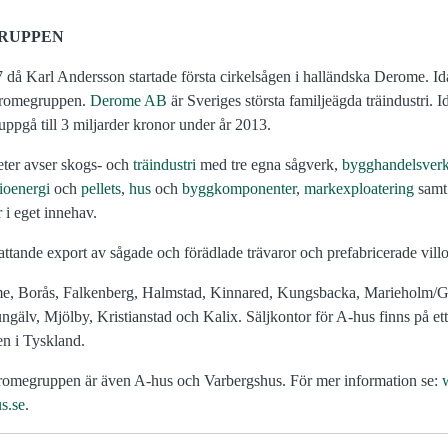
RUPPEN
7 då Karl Andersson startade första cirkelsågen i halländska Derome. Id
eromegruppen.
Derome AB
är Sveriges största familjeägda träindustri. 
ppgå till 3 miljarder kronor under år 2013.
er avser skogs- och
träindustri
med tre egna sågverk,
bygghandelsver
ioenergi
och
pellets
,
hus
och
byggkomponenter
,
markexploatering
sam
 i eget innehav.
ande export av sågade och förädlade trävaror och prefabricerade villo
me, Borås, Falkenberg, Halmstad, Kinnared, Kungsbacka, Marieholm/G
älv, Mjölby, Kristianstad och Kalix. Säljkontor för A-hus finns på ett 2
en i Tyskland.
omegruppen är även A-hus och Varbergshus. För mer information se:
s.se
.