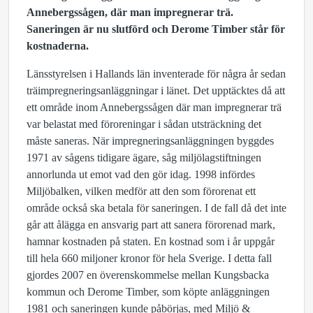
Annebergssågen, där man impregnerar trä.
Saneringen är nu slutförd och Derome Timber står för
kostnaderna.
Länsstyrelsen i Hallands län inventerade för några år sedan
träimpregneringsanläggningar i länet. Det upptäcktes då att
ett område inom Annebergssågen där man impregnerar trä
var belastat med föroreningar i sådan utsträckning det
måste saneras. När impregneringsanläggningen byggdes
1971 av sågens tidigare ägare, såg miljölagstiftningen
annorlunda ut emot vad den gör idag. 1998 infördes
Miljöbalken, vilken medför att den som förorenat ett
område också ska betala för saneringen. I de fall då det inte
går att ålägga en ansvarig part att sanera förorenad mark,
hamnar kostnaden på staten. En kostnad som i år uppgår
till hela 660 miljoner kronor för hela Sverige. I detta fall
gjordes 2007 en överenskommelse mellan Kungsbacka
kommun och Derome Timber, som köpte anläggningen
1981 och saneringen kunde påbörjas, med Miljö &