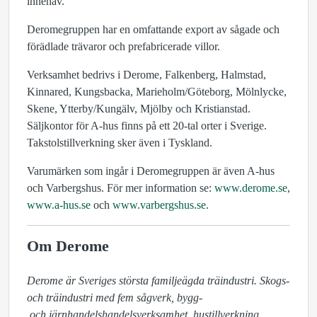
innehav.
Deromegruppen har en omfattande export av sågade och
förädlade trävaror och prefabricerade villor.
Verksamhet bedrivs i Derome, Falkenberg, Halmstad,
Kinnared, Kungsbacka, Marieholm/Göteborg, Mölnlycke,
Skene, Ytterby/Kungälv, Mjölby och Kristianstad.
Säljkontor för A-hus finns på ett 20-tal orter i Sverige.
Takstolstillverkning sker även i Tyskland.
Varumärken som ingår i Deromegruppen är även A-hus
och Varbergshus. För mer information se:
www.derome.se
,
www.a-hus.se
och
www.varbergshus.se
.
Om Derome
Derome är Sveriges största familjeägda träindustri. Skogs- 
och träindustri med fem sågverk, bygg-

 och järnhandelshandelsverksamhet, hustillverkning, 