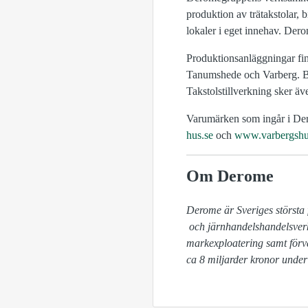
produktion av trätakstolar,
lokaler i eget innehav. Der
Produktionsanläggningar fi
Tanumshede och Varberg. Byg
Takstolstillverkning sker ä
Varumärken som ingår i Der
hus.se
och
www.varbergshu
Om Derome
Derome är Sveriges största 
 och järnhandelshandelsverksamhet, hustillverkning, produktion av trätakstolar, pellets, emballage, byggkomponenter, 
markexploatering samt förv
ca 8 miljarder kronor under