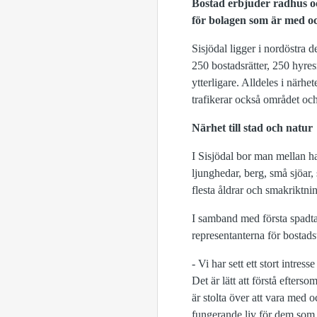
Bostad erbjuder radhus o
för bolagen som är med och
Sisjödal ligger i nordöstra
250 bostadsrätter, 250 hyre
ytterligare. Alldeles i närh
trafikerar också området och
Närhet till stad och natur
I Sisjödal bor man mellan h
ljunghedar, berg, små sjöar,
flesta åldrar och smakriktnin
I samband med första spadta
representanterna för bosta
- Vi har sett ett stort intre
Det är lätt att förstå efters
är stolta över att vara med o
fungerande liv för dem som