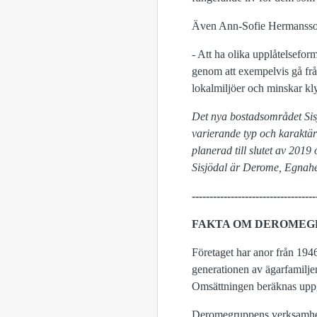
Även Ann-Sofie Hermansson
- Att ha olika upplåtelsefo
genom att exempelvis gå från 
lokalmiljöer och minskar kly
Det nya bostadsområdet Sis
varierande typ och karaktär
planerad till slutet av 201
Sisjödal är Derome, Egnahe
-----------------------------------
FAKTA OM DEROMEG
Företaget har anor från 1946
generationen av ägarfamilje
Omsättningen beräknas uppgå
Deromegruppens verksamhete