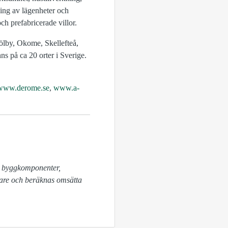
ing av lägenheter och
h prefabricerade villor.
ölby, Okome, Skellefteå,
s på ca 20 orter i Sverige.
www.derome.se
,
www.a-
are och beräknas omsätta 