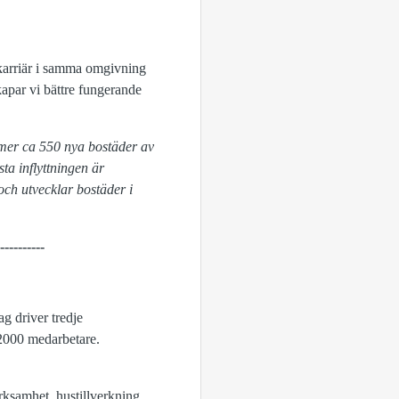
skarriär i samma omgivning
skapar vi bättre fungerande
mer ca 550 nya bostäder av
ta inflyttningen är
och utvecklar bostäder i
----------
g driver tredje
 2000 medarbetare.
ksamhet, hustillverkning,