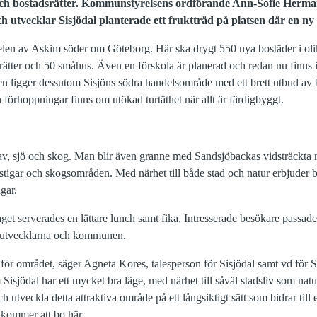
ch bostadsrätter. Kommunstyrelsens ordförande Ann-Sofie Herma
 utvecklar Sisjödal planterade ett fruktträd på platsen där en ny
 delen av Askim söder om Göteborg. Här ska drygt 550 nya bostäder i ol
srätter och 50 småhus. Även en förskola är planerad och redan nu finns 
eten ligger dessutom Sisjöns södra handelsområde med ett brett utbud av b
 förhoppningar finns om utökad turtäthet när allt är färdigbyggt.
av, sjö och skog. Man blir även granne med Sandsjöbackas vidsträckta 
 stigar och skogsområden. Med närhet till både stad och natur erbjuder
gar.
get serverades en lättare lunch samt fika. Intresserade besökare passad
dsutvecklarna och kommunen.
sse för området, säger Agneta Kores, talesperson för Sisjödal samt vd för
om Sisjödal har ett mycket bra läge, med närhet till såväl stadsliv som nat
ch utveckla detta attraktiva område på ett långsiktigt sätt som bidrar till 
 kommer att bo här.