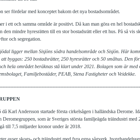
 ser fördelar med konceptet bakom det nya bostadsområdet.
rmer i ett och samma område är positivt. Då kan man göra en hel bostad
den mindre hyresrätten till en stor bostadsrätt eller ett hus. På så vis 
ftor och segregation.
jödal ligger mellan Sisjöns södra handelsområde och Sisjön. Här kom
 att byggas: 250 bostadsrätter, 250 hyresrätter och 50 småhus. Den förs
9 och hela området beräknas stå klart under 2021. Bolagen som är med 
msbolaget, Familjebostäder, PEAB, Stena Fastigheter och Veidekke.
-----------------------------------------------------------
-------------------------------
RUPPEN
 då Karl Andersson startade första cirkelsågen i halländska Derome. Ida
n Deromegruppen, som är Sveriges största familjeägda träindustri med
 till 7,5 miljarder kronor under år 2018.
r avser skogs- och träindustri med fyra egna sågverk, bygghandelsver