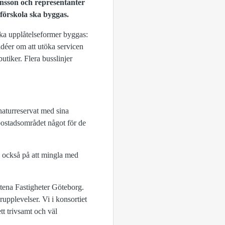
nsson och representanter
 förskola ska byggas.
ika upplåtelseformer byggas:
idéer om att utöka servicen
utiker. Flera busslinjer
naturreservat med sina
 bostadsområdet något för de
e också på att mingla med
 Stena Fastigheter Göteborg.
urupplevelser. Vi i konsortiet
ett trivsamt och väl