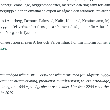
 bioenergi, emballage, byggkomponenter, markexploatering samt förvaltn
omegruppen har en omfattande export av sågade och förädlade trävaror oc
nns i Anneberg, Derome, Halmstad, Kalix, Kinnared, Kristinehamn, Mj
ghandelsverksamhet finns på ca 40 orter och säljkontor för A-hus finn
ven i Norge och Tyskland.
omegruppen är även A-hus och Varbergshus. För mer information se:
s.se
.
familjeägda träindustri. Skogs- och träindustri med fem sågverk, bygg-

altning av 1 600 egna lägenheter och lokaler. Har över 2200 medarbet
 år 2019.