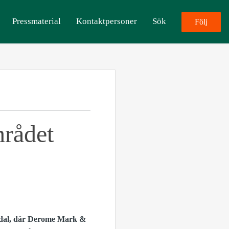
Pressmaterial
Kontaktpersoner
Sök
Följ
mrådet
jödal, där Derome Mark &