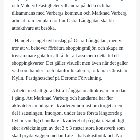
och Maleryd Fastigheter vill ändra på detta och har
tillsammans med Varbergs kommun och Marknad Varberg
arbetat fram en plan för hur Östra Långgatan ska bli
attraktivare att besöka.
- Handel är inget nytt inslag på Östra Långgatan, men vi
tror att vi behöver förbättra shoppingmiljön och skapa en
trivsammare gata för att få fler att associera detta till ett
shoppingkvarter. Det gäller visuellt men även när det gäller
vad som händer i och utanför lokalerna, förklarar Christian
Kylin, Fastighetschef på Derome Förvaltning.
Arbetet med att göra Östra Långgatan attraktivare är redan
i gång. Att Marknad Varberg och handlarna har fler
aktiviteter än tidigare i kvarteren nordöst om torget är en
del i satsningen. Imorgon, under årets första långtorsdag
flyttar samtliga handlare i kvarteret ut på gatan. Samtidigt
sker avtäckningen av det 3 x 3 meter stora konstverk som
skall pryda väggen mellan Life – hälsokostbutik och No