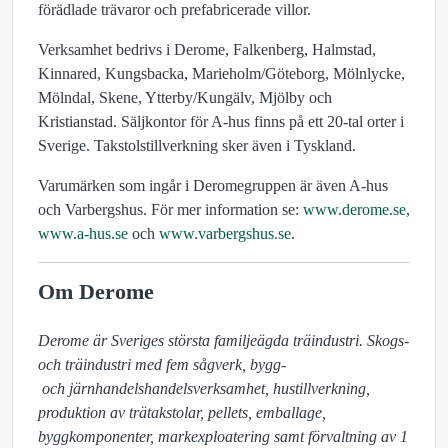
förädlade trävaror och prefabricerade villor.
Verksamhet bedrivs i Derome, Falkenberg, Halmstad,
Kinnared, Kungsbacka, Marieholm/Göteborg, Mölnlycke,
Mölndal, Skene, Ytterby/Kungälv, Mjölby och
Kristianstad. Säljkontor för A-hus finns på ett 20-tal orter i
Sverige. Takstolstillverkning sker även i Tyskland.
Varumärken som ingår i Deromegruppen är även A-hus
och Varbergshus. För mer information se:
www.derome.se
,
www.a-hus.se
och
www.varbergshus.se
.
Om Derome
Derome är Sveriges största familjeägda träindustri. Skogs- 
och träindustri med fem sågverk, bygg-

 och järnhandelshandelsverksamhet, hustillverkning, 
produktion av trätakstolar, pellets, emballage, 
byggkomponenter, markexploatering samt förvaltning av 1 