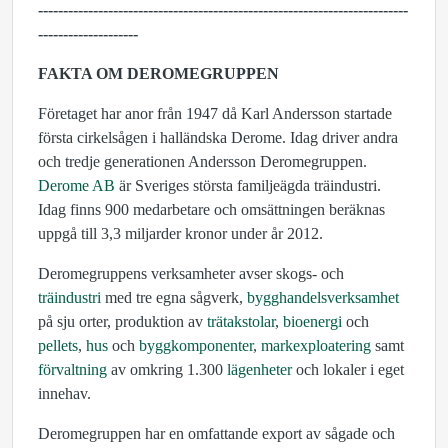
--------------------------------------------------------------------------
--------------------
FAKTA OM DEROMEGRUPPEN
Företaget har anor från 1947 då Karl Andersson startade
första cirkelsågen i halländska Derome. Idag driver andra
och tredje generationen Andersson Deromegruppen.
Derome AB
är Sveriges största familjeägda träindustri.
Idag finns 900 medarbetare och omsättningen beräknas
uppgå till 3,3 miljarder kronor under år 2012.
Deromegruppens verksamheter avser skogs- och
träindustri
med tre egna sågverk,
bygghandelsverksamhet
på sju orter, produktion av
trätakstolar
,
bioenergi
och
pellets
,
hus
och
byggkomponenter
,
markexploatering
samt
förvaltning
av omkring 1.300
lägenheter
och lokaler i eget
innehav.
Deromegruppen har en omfattande export av sågade och