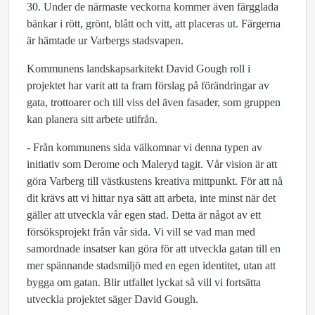
30. Under de närmaste veckorna kommer även färgglada
bänkar i rött, grönt, blått och vitt, att placeras ut. Färgerna
är hämtade ur Varbergs stadsvapen.
Kommunens landskapsarkitekt David Gough roll i
projektet har varit att ta fram förslag på förändringar av
gata, trottoarer och till viss del även fasader, som gruppen
kan planera sitt arbete utifrån.
- Från kommunens sida välkomnar vi denna typen av
initiativ som Derome och Maleryd tagit. Vår vision är att
göra Varberg till västkustens kreativa mittpunkt. För att nå
dit krävs att vi hittar nya sätt att arbeta, inte minst när det
gäller att utveckla vår egen stad. Detta är något av ett
försöksprojekt från vår sida. Vi vill se vad man med
samordnade insatser kan göra för att utveckla gatan till en
mer spännande stadsmiljö med en egen identitet, utan att
bygga om gatan. Blir utfallet lyckat så vill vi fortsätta
utveckla projektet säger David Gough.