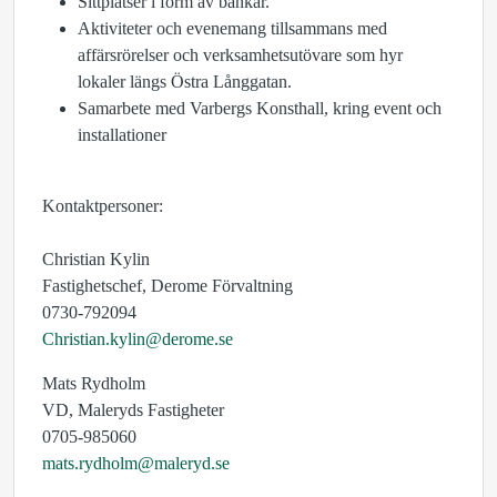
Sittplatser i form av bänkar.
Aktiviteter och evenemang tillsammans med
affärsrörelser och verksamhetsutövare som hyr
lokaler längs Östra Långgatan.
Samarbete med Varbergs Konsthall, kring event och
installationer
Kontaktpersoner:
Christian Kylin
Fastighetschef, Derome Förvaltning
0730-792094
Christian.kylin@derome.se
Mats Rydholm
VD, Maleryds Fastigheter
0705-985060
mats.rydholm@maleryd.se