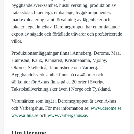
bygghandelsverksamhet, hustillverkning, produktion av
trätakstolar, bioenergi, emballage, byggkomponenter,
markexploatering samt förvaltning av lägenheter och
lokaler i eget innehav. Deromegruppen har en omfattande
export av sågade och förädlade trävaror och prefabricerade
villor.
Produktionsanläggningar finns i Anneberg, Derome, Maa,
Halmstad, Kalix, Kinnared, Kristinehamn, Mjölby,
Okome, Skellefteå, Tanumshede och Varberg.
Bygghandelsverksamhet finns på ca 40 orter och
säljkontor för A-hus finns på ca 20 orter i Sverige.
Takstolstillverkning sker även i Norge och Tyskland.
Varumärken som ingår i Deromegruppen är även A-hus
och Varbergshus. För mer information se:
www.derome.se
,
www.a-hus.se
och
www.varbergshus.se
.
Om Derome