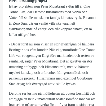
Flera forskningsprojekt
Ett av projekten som Peter Mossbrant syftar till är One
Tonne Life, där Derome tillsammans med Volvo och
Vattenfall skulle minska en familjs klimatavtryck. Ett annat
är Zero Sun, där en vanlig villa ska vara helt
självförsörjande på energi och frånkopplat elnätet, ett så
kallat off-grid hus.
- Det är först nu som vi ser en stor efterfrågan på hållbara
lösningar hos våra kunder. När vi genomförde One Tonne
Life var vi egentligen långt före marknaden och resten av
samhället, säger Peter Mossbrant. Det är givetvis en stor
utmaning att bygga helt klimatneutralt, men vi hämtar
mycket kunskap och erfarenhet från genomförda och
pågående projekt. Tillsammans med exempel Göteborgs
Stad är jag helt övertygad att vi skulle lyckas.
Derome ser just nu på möjligheten att bygga fossilfritt och
att bygga ett helt klimatneutralt bostadsområde innebär att
branschen måste samverka för att flytta fram positionerna