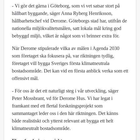
- Vi gör det gärna i Göteborg, som vi vet satsar stort på
hållbart byggande, säger Anna Ryberg Henriksson,
hållbarhetschef vid Derome. Göteborgs stad har, utifrån de
nationella miljökvalitetsmålen, satt lokala mål kring god
bebyggd miljö, vilket är något som vi brinner extra för.
När Derome stipulerade vilka av målen i Agenda 2030
som företaget ska fokusera på, var riktningen tydlig,
företaget vill bygga Sveriges första klimatneutrala
bostadsområde. Det kan vid en första anblick verka som ett
offensivt mål.
- För oss är det ett naturligt steg i vår utveckling, säger
Peter Mossbrant, vd för Derome Hus. Vi har legat i
framkant med ett flertal forskningsprojekt som
sammantaget leder oss i den här riktningen. Det känns
både realistiskt och ytterst relevant att bygga ett helt
klimatneutralt bostadsområde.