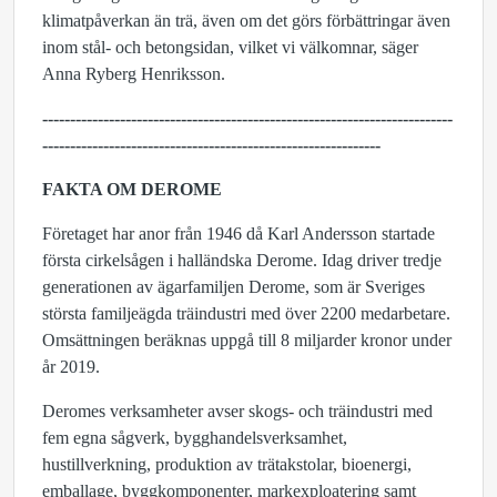
klimatpåverkan än trä, även om det görs förbättringar även
inom stål- och betongsidan, vilket vi välkomnar, säger
Anna Ryberg Henriksson.
--------------------------------------------------------------------------
--------------------
-----------------------------------------
FAKTA OM DEROME
Företaget har anor från 1946 då Karl Andersson startade
första cirkelsågen i halländska Derome. Idag driver tredje
generationen av ägarfamiljen Derome, som är Sveriges
största familjeägda träindustri med över 2200 medarbetare.
Omsättningen beräknas uppgå till 8 miljarder kronor under
år 2019.
Deromes verksamheter avser skogs- och träindustri med
fem egna sågverk, bygghandelsverksamhet,
hustillverkning, produktion av trätakstolar, bioenergi,
emballage, byggkomponenter, markexploatering samt