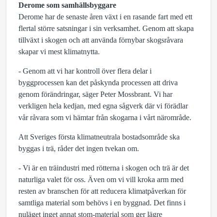
Derome som samhällsbyggare
Derome har de senaste åren växt i en rasande fart med ett
flertal större satsningar i sin verksamhet. Genom att skapa
tillväxt i skogen och att använda förnybar skogsråvara
skapar vi mest klimatnytta.
- Genom att vi har kontroll över flera delar i
byggprocessen kan det påskynda processen att driva
genom förändringar, säger Peter Mossbrant. Vi har
verkligen hela kedjan, med egna sågverk där vi förädlar
vår råvara som vi hämtar från skogarna i vårt närområde.
Att Sveriges första klimatneutrala bostadsområde ska
byggas i trä, råder det ingen tvekan om.
- Vi är en träindustri med rötterna i skogen och trä är det
naturliga valet för oss. Även om vi vill kroka arm med
resten av branschen för att reducera klimatpåverkan för
samtliga material som behövs i en byggnad. Det finns i
nuläget inget annat stom-material som ger lägre