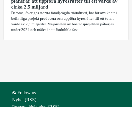
planerar att uppföra hyresrätter till ett värde av
cirka 2,5 miljard
Derome, Sveriges största familjeägda träindustri, har för avsikt att i
befintliga projekt producera och uppföra hyresrätter till ett totalt
värde av 2,5 miljarder. Majoriteten av bostadsprojekten påbörjas
under 2024 och målet är att fördubbla fast...
Follow us
Nyhet (RSS)
Pressmeddelanden (RSS)
Bloggposter (RSS)
Powered by Notified