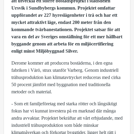
att utveckla ett större bostadsprojekt i stadsdelen
Ursvik i Sundbybergs kommun. Projektet omfattar
uppförandet av 227 hyreslägenheter i trä och har ett
mycket attraktivt läge, endast 200 meter från den
kommande tvärbanestationen. Projektet satsar för att
vara en del av Sveriges omställning för ett mer hållbart
byggande genom att arbeta för en miljöcertifiering
enligt minst Miljöbyggnad Silver.
Derome kommer att producera bostäderna, i den egna
fabriken i Värö, strax utanför Varberg. Genom industriell
trähusproduktion kan klimatavtrycket reduceras med cirka
50 procent jämfört med byggnation med traditionella
metoder och material.
- Som ett familjeföretag med starka rötter och långsiktigt
fokus har vi kunnat investera på en marknad där många
andra avvaktar. Projektet bekräftar att vårt erbjudande, med
industriell trähusproduktion som både minskar
klimatpåverkan och förkortar byggtider, ligger helt rätt i