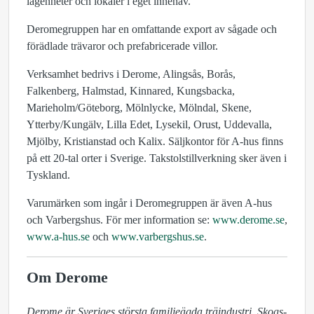
lägenheter och lokaler i eget innehav.
Deromegruppen har en omfattande export av sågade och
förädlade trävaror och prefabricerade villor.
Verksamhet bedrivs i Derome, Alingsås, Borås,
Falkenberg, Halmstad, Kinnared, Kungsbacka,
Marieholm/Göteborg, Mölnlycke, Mölndal, Skene,
Ytterby/Kungälv, Lilla Edet, Lysekil, Orust, Uddevalla,
Mjölby, Kristianstad och Kalix. Säljkontor för A-hus finns
på ett 20-tal orter i Sverige. Takstolstillverkning sker även i
Tyskland.
Varumärken som ingår i Deromegruppen är även A-hus
och Varbergshus. För mer information se:
www.derome.se
,
www.a-hus.se
och
www.varbergshus.se
.
Om Derome
Derome är Sveriges största familjeägda träindustri. Skogs- 