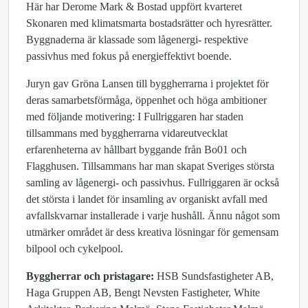
Här har Derome Mark & Bostad uppfört kvarteret
Skonaren med klimatsmarta bostadsrätter och hyresrätter.
Byggnaderna är klassade som lågenergi- respektive
passivhus med fokus på energieffektivt boende.
Juryn gav Gröna Lansen till byggherrarna i projektet för
deras samarbetsförmåga, öppenhet och höga ambitioner
med följande motivering: I Fullriggaren har staden
tillsammans med byggherrarna vidareutvecklat
erfarenheterna av hållbart byggande från Bo01 och
Flagghusen. Tillsammans har man skapat Sveriges största
samling av lågenergi- och passivhus. Fullriggaren är också
det största i landet för insamling av organiskt avfall med
avfallskvarnar installerade i varje hushåll. Ännu något som
utmärker området är dess kreativa lösningar för gemensam
bilpool och cykelpool.
B
yggherrar och pristagare:
HSB Sundsfastigheter AB,
Haga Gruppen AB, Bengt Nevsten Fastigheter, White