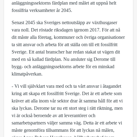
anläggningssektorns färdplan med målet att uppnå helt
fossilfria verksamheter år 2045.
Senast 2045 ska Sveriges nettoutsläpp av växthusgaser
vara noll. Det röstade riksdagen igenom 2017. För att nå
dit måste alla företag, kommuner och övriga organisationer
ta sitt ansvar och arbeta för att ställa om till ett fossilfritt
Sverige. Ett antal branscher har redan stakat ut vägen dit
med en så kallad färdplan. Nu ansluter sig Derome till
bygg- och anläggningssektorns arbete för en minskad
klimatpåverkan.
- Vi vill självklart vara med och ta vårt ansvar i åtagandet
kring att skapa ett fossilfritt Sverige. Det är ett arbete som
kräver att alla inom vår sektor drar åt samma håll för att vi
ska lyckas. Derome tar nu ett stort steg i rätt riktning, men
vi är också beroende av att leverantörer och
samarbetspartners väljer samma väg. Detta är ett arbete vi
måste genomföra tillsammans för att lyckas nå målen,