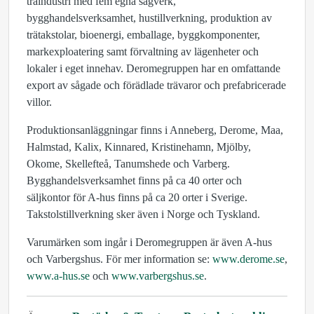
träindustri med fem egna sågverk,
bygghandelsverksamhet, hustillverkning, produktion av
trätakstolar, bioenergi, emballage, byggkomponenter,
markexploatering samt förvaltning av lägenheter och
lokaler i eget innehav. Deromegruppen har en omfattande
export av sågade och förädlade trävaror och prefabricerade
villor.
Produktionsanläggningar finns i Anneberg, Derome, Maa,
Halmstad, Kalix, Kinnared, Kristinehamn, Mjölby,
Okome, Skellefteå, Tanumshede och Varberg.
Bygghandelsverksamhet finns på ca 40 orter och
säljkontor för A-hus finns på ca 20 orter i Sverige.
Takstolstillverkning sker även i Norge och Tyskland.
Varumärken som ingår i Deromegruppen är även A-hus
och Varbergshus. För mer information se:
www.derome.se
,
www.a-hus.se
och
www.varbergshus.se
.