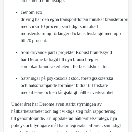
att nå netto noll utsläpp.
Genom eco-
driving har den egna transportflottan minskat bränsleförbru
med cirka 10
procent, samtidigt som ökad
mönsterskärning förlänger däckens livslängd med upp
till 20
procent.
Som drivande part i projektet Robust brandskydd
har Derome bidragit till nya branschregler
som ökar brandsäkerheten i flerbostadshus i trä.
Satsningar på psykosocialt stöd, företagssköterska
och hälsofrämjande förmåner bidrar till friskare
medarbetare och en långsiktigt hållbar verksamhet.
Under året har Derome även stärkt styrningen av
hållbarhetsarbetet och tagit viktiga steg från rapportering
till genomförande. En uppdaterad hållbarhetsstrategi, nya
policys och tydligare mål har integrerats i affären, samtidigt