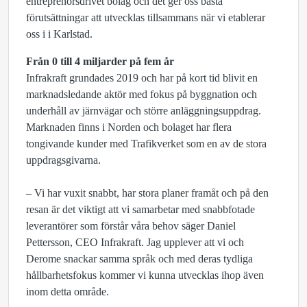
entreprenörsdrivet bolag och det ger oss bästa
förutsättningar att utvecklas tillsammans när vi etablerar
oss i i Karlstad.
Från 0 till 4 miljarder på fem år
Infrakraft grundades 2019 och har på kort tid blivit en
marknadsledande aktör med fokus på byggnation och
underhåll av järnvägar och större anläggningsuppdrag.
Marknaden finns i Norden och bolaget har flera
tongivande kunder med Trafikverket som en av de stora
uppdragsgivarna.
– Vi har vuxit snabbt, har stora planer framåt och på den
resan är det viktigt att vi samarbetar med snabbfotade
leverantörer som förstår våra behov säger Daniel
Pettersson, CEO Infrakraft. Jag upplever att vi och
Derome snackar samma språk och med deras tydliga
hållbarhetsfokus kommer vi kunna utvecklas ihop även
inom detta område.