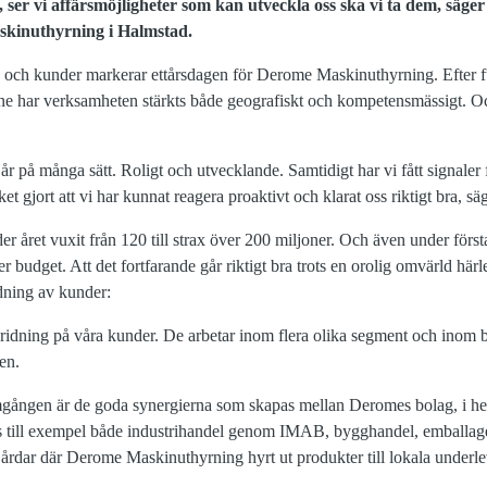
, ser vi affärsmöjligheter som kan utveckla oss ska vi ta dem, säg
kinuthyrning i Halmstad.
re och kunder markerar ettårsdagen för Derome Maskinuthyrning. Efter 
 har verksamheten stärkts både geografiskt och kompetensmässigt. Oc
kt år på många sätt. Roligt och utvecklande. Samtidigt har vi fått signale
et gjort att vi har kunnat reagera proaktivt och klarat oss riktigt bra, s
r året vuxit från 120 till strax över 200 miljoner. Och även under först
er budget. Att det fortfarande går riktigt bra trots en orolig omvärld här
dning av kunder:
spridning på våra kunder. De arbetar inom flera olika segment och inom 
en.
amgången är de goda synergierna som skapas mellan Deromes bolag, i hela
ns till exempel både industrihandel genom IMAB, bygghandel, emballage
årdar där Derome Maskinuthyrning hyrt ut produkter till lokala underle