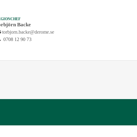
EGIONCHEF
orbjörn Backe
torbjorn.backe@derome.se
0708 12 90 73