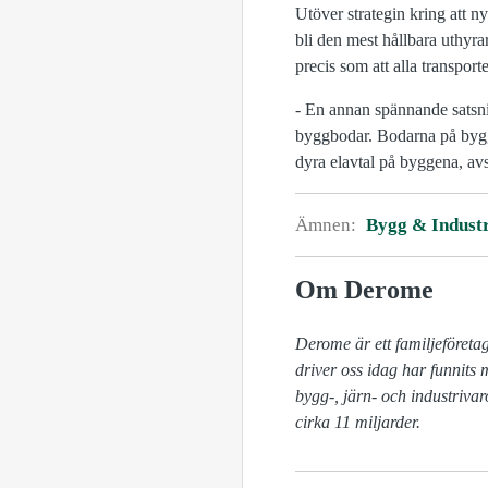
Utöver strategin kring att 
bli den mest hållbara uthyr
precis som att alla transporter
- En annan spännande satsnin
byggbodar. Bodarna på byggar
dyra elavtal på byggena, av
Ämnen:
Bygg & Industr
Om Derome
Derome är ett familjeföretag
driver oss idag har funnits 
bygg-, järn- och industriva
cirka 11 miljarder. 