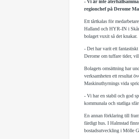
- Vi är inte återhållsamma
regionchef på Derome Mas
Ett tårtkalas för medarbeta
Halland och HYR-IN i Skåne
bolaget vuxit så det knakar.
- Det har varit ett fantastis
Derome om tuffare tider, vilk
Bolagets omsättning har unde
verksamheten ett resultat öv
Maskinuthyrnings vida spri
- Vi har en stabil och god 
kommunala och statliga sfär
En annan förklaring till fr
färdigt hus. I Halmstad fin
bostadsutveckling i Mölle G