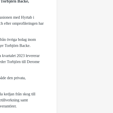
er Torbjörn Backe,
fusionen med Hyrtab i
h efter omprofileringen har
r från övriga bolag inom
äger Torbjörn Backe.
a kvartalet 2023 levererar
leder Torbjörn till Derome
både den privata,
 kedjan från skog till
tillverkning samt
verantörer.