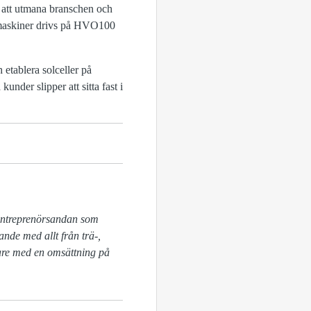
m att utmana branschen och
a maskiner drivs på HVO100
etablera solceller på
nder slipper att sitta fast i
 Entreprenörsandan som 
nde med allt från trä-, 
are med en omsättning på 