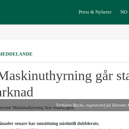
Press & Nyheter
NO
MEDDELANDE
askinuthyrning går sta
arknad
Torbjörn Backe, regionchef på Derome M
månader senare har omsättning nästintill dubblerats.