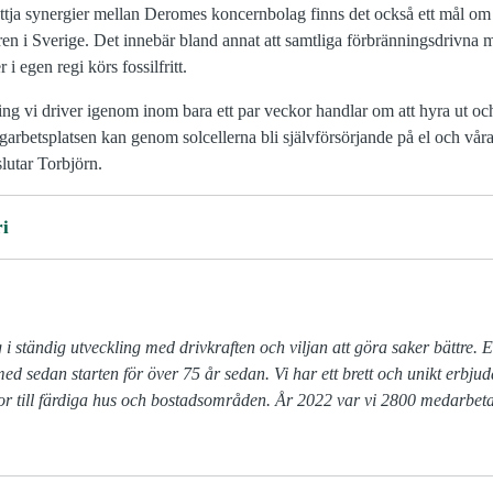
nyttja synergier mellan Deromes koncernbolag finns det också ett mål o
aren i Sverige. Det innebär bland annat att samtliga förbränningsdrivn
 i egen regi körs fossilfritt.
g vi driver igenom inom bara ett par veckor handlar om att hyra ut och 
betsplatsen kan genom solcellerna bli självförsörjande på el och våra ku
slutar Torbjörn.
i
 i ständig utveckling med drivkraften och viljan att göra saker bättre.
med sedan starten för över 75 år sedan. Vi har ett brett och unikt erbjuda
ror till färdiga hus och bostadsområden. År 2022 var vi 2800 medarbet