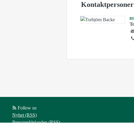
Kontaktpersoner
R
T
Follow us
Nyhet (RSS)
Pressmeddelanden (RSS)
Bloggposter (RSS)