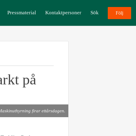
Pressmaterial
Kontaktpersoner
Sök
Följ
rkt på
askinuthyrning firar ettårsdagen.