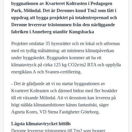
byggnationen av Kvarteret Koltrasten i Pedagogen
Park, Mölndal. Det är Deromes kund Tm2 som fått i
uppdrag att bygga projektet på totalentreprenad och
Derome levererar trästommen från den närliggande
fabriken i Anneberg utanför Kungsbacka
Projektet omfattar 35 hyresrätter och en lokal och utformas
med en tydlig målsättning: att minimera klimatpåverkan
under byggskedet. Byggnaden kommer att ha ett
klimatavtryck på cirka 125 kg CO2e/m2 BTA och uppfylla
energiklass A och Svanen-certifiering.
- Det är glädjande att vi nu startar byggnationen av
Kvarteret Koltrasten och därmed bidrar med fler bostäder
till ett växande Mölndal. Att vi dessutom kan leverera på
högt ställda klimatambitioner känns fantastiskt, säger
Agneta Kores, VD Stena Fastigheter Göteborg.
Lägsta klimatavtrycket hittills
Derome levererar trästommen till Tm2 som bygger