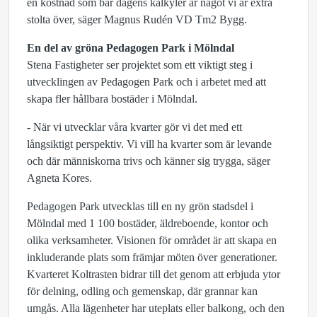
en kostnad som bär dagens kalkyler är något vi är extra
stolta över, säger Magnus Rudén VD Tm2 Bygg.
En del av gröna Pedagogen Park i Mölndal
Stena Fastigheter ser projektet som ett viktigt steg i
utvecklingen av Pedagogen Park och i arbetet med att
skapa fler hållbara bostäder i Mölndal.
- När vi utvecklar våra kvarter gör vi det med ett
långsiktigt perspektiv. Vi vill ha kvarter som är levande
och där människorna trivs och känner sig trygga, säger
Agneta Kores.
Pedagogen Park utvecklas till en ny grön stadsdel i
Mölndal med 1 100 bostäder, äldreboende, kontor och
olika verksamheter. Visionen för området är att skapa en
inkluderande plats som främjar möten över generationer.
Kvarteret Koltrasten bidrar till det genom att erbjuda ytor
för delning, odling och gemenskap, där grannar kan
umgås. Alla lägenheter har uteplats eller balkong, och den