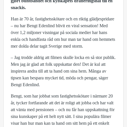
gjort buntbandet och kylskåpets dräneringshål till en
snackis.
Han är 70 år, fastighetsskötare och en riktig glädjespridare
– nu har Bengt Edenlind blivit en viral sensation! Med
över 1,2 miljoner visningar på sociala medier har hans
enkla och handfasta råd om hur man tar hand om hemmets
mer dolda delar tagit Sverige med storm.
– Jag trodde aldrig att filmen skulle locka en så stor publik.
Men jag är glad att folk uppskattar den! Det är kul att
inspirera andra till att ta hand om sina hem. Många av
tipsen kan bespara mycket tid, möda och pengar, säger
Bengt Edenlind.
Bengt, som har jobbat som fastighetsskötare i närmare 20
år, tycker fortfarande att det är roligt att jobba och har valt
att vänta med pensionen – och nu får han uppskattning för
sina kunskaper på ett helt nytt sätt. I sina populära filmer
visar han hur man kan ta hand om sitt hem på ett enkelt