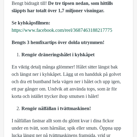
Bengt bidragit till!
De tre tipsen nedan, som hittills
släppts har totalt över 1,7 miljoner visningar.
Se kylskåpsfilmen:
https://www.facebook.com/reel/3687463188217775
Bengts 3 hemfixartips över dolda utrymmen!
Rengör dräneringshålet i kylskåpet
En viktig detalj många glömmer! Hålet sitter längst bak
och längst ner i kylskåpet. Lägg ut en handduk på golvet
och dra ett buntband hela vägen ner i hålet och upp igen,
ett par gånger om. Undvik att använda tops, som är för
korta och istället trycker ihop smutsen i hålet!
Rengör nålfällan i tvättmaskinen!
I nålfällan fastnar allt som du glömt kvar i dina fickor
under en tvätt, som hårnålar, spik eller smuts. Öppna upp
lucka längst ner på tvättmaskinens framsida, vrid ur