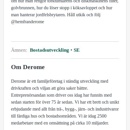
om hur man rengör torktumlarens och diskmaskinens filter,
golvbrunnen, hur du löser stopp i köksavloppet och hur
man hanterar jordfelsbrytaren. Håll utkik och följ
@hemfranderome
Ämnen:
Bostadsutveckling
SE
Om Derome
Derome är ett familjeföretag i ständig utveckling med
drivkraften och viljan att göra saker bättre.
Entreprenörsandan som driver oss idag har funnits med
sedan starten för över 75 år sedan. Vi har ett brett och unikt
erbjudande med allt från trä-, bygg-, järn- och industrivaror
till färdiga hus och bostadsområden. Vi är idag 2500
medarbetare med en omsättning på cirka 10 miljarder.