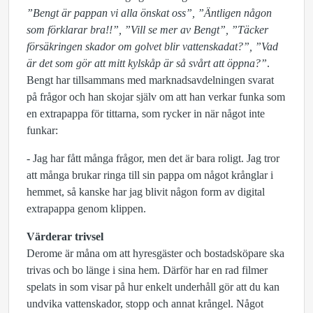
”Bengt är pappan vi alla önskat oss”, ”Äntligen någon
som förklarar bra!!”, ”Vill se mer av Bengt”, ”Täcker
försäkringen skador om golvet blir vattenskadat?”, ”Vad
är det som gör att mitt kylskåp är så svårt att öppna?”
.
Bengt har tillsammans med marknadsavdelningen svarat
på frågor och han skojar själv om att han verkar funka som
en extrapappa för tittarna, som rycker in när något inte
funkar:
- Jag har fått många frågor, men det är bara roligt. Jag tror
att många brukar ringa till sin pappa om något krånglar i
hemmet, så kanske har jag blivit någon form av digital
extrapappa genom klippen.
Värderar trivsel
Derome är måna om att hyresgäster och bostadsköpare ska
trivas och bo länge i sina hem. Därför har en rad filmer
spelats in som visar på hur enkelt underhåll gör att du kan
undvika vattenskador, stopp och annat krångel. Något