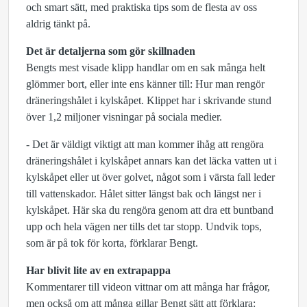
och smart sätt, med praktiska tips som de flesta av oss
aldrig tänkt på.
Det är detaljerna som gör skillnaden
Bengts mest visade klipp handlar om en sak många helt
glömmer bort, eller inte ens känner till: Hur man rengör
dräneringshålet i kylskåpet. Klippet har i skrivande stund
över 1,2 miljoner visningar på sociala medier.
- Det är väldigt viktigt att man kommer ihåg att rengöra
dräneringshålet i kylskåpet annars kan det läcka vatten ut i
kylskåpet eller ut över golvet, något som i värsta fall leder
till vattenskador. Hålet sitter längst bak och längst ner i
kylskåpet. Här ska du rengöra genom att dra ett buntband
upp och hela vägen ner tills det tar stopp. Undvik tops,
som är på tok för korta, förklarar Bengt.
Har blivit lite av en extrapappa
Kommentarer till videon vittnar om att många har frågor,
men också om att många gillar Bengt sätt att förklara: