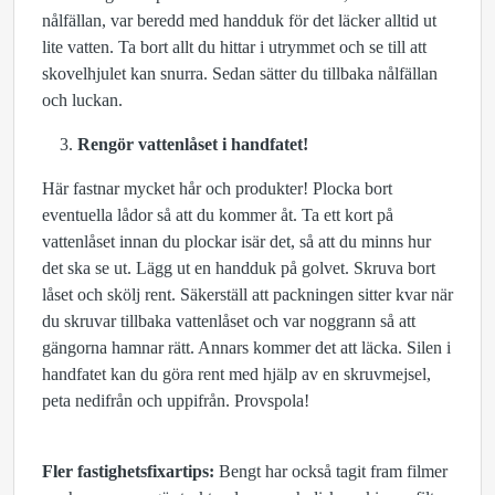
nålfällan, var beredd med handduk för det läcker alltid ut
lite vatten. Ta bort allt du hittar i utrymmet och se till att
skovelhjulet kan snurra. Sedan sätter du tillbaka nålfällan
och luckan.
Rengör vattenlåset i handfatet!
Här fastnar mycket hår och produkter! Plocka bort
eventuella lådor så att du kommer åt. Ta ett kort på
vattenlåset innan du plockar isär det, så att du minns hur
det ska se ut. Lägg ut en handduk på golvet. Skruva bort
låset och skölj rent. Säkerställ att packningen sitter kvar när
du skruvar tillbaka vattenlåset och var noggrann så att
gängorna hamnar rätt. Annars kommer det att läcka. Silen i
handfatet kan du göra rent med hjälp av en skruvmejsel,
peta nedifrån och uppifrån. Provspola!
Fler fastighetsfixartips:
Bengt har också tagit fram filmer