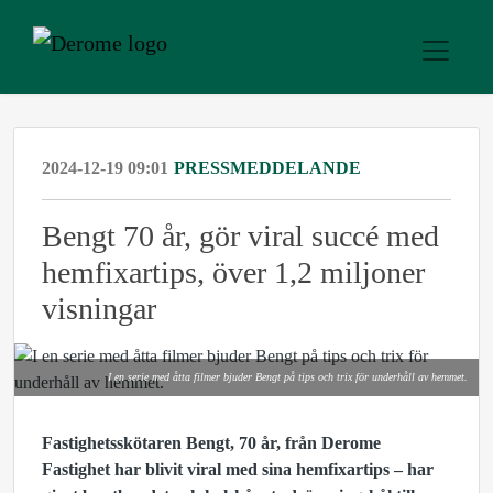
2024-12-19 09:01
PRESSMEDDELANDE
Bengt 70 år, gör viral succé med
hemfixartips, över 1,2 miljoner
visningar
I en serie med åtta filmer bjuder Bengt på tips och trix för underhåll av hemmet.
Fastighetsskötaren Bengt, 70 år, från Derome
Fastighet har blivit viral med sina hemfixartips – har