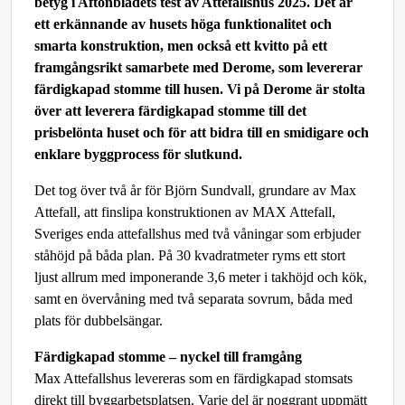
betyg i Aftonbladets test av Attefallshus 2025. Det är
ett erkännande av husets höga funktionalitet och
smarta konstruktion, men också ett kvitto på ett
framgångsrikt samarbete med Derome, som levererar
färdigkapad stomme till husen. Vi på Derome är stolta
över att leverera färdigkapad stomme till det
prisbelönta huset och för att bidra till en smidigare och
enklare byggprocess för slutkund.
Det tog över två år för Björn Sundvall, grundare av Max
Attefall, att finslipa konstruktionen av MAX Attefall,
Sveriges enda attefallshus med två våningar som erbjuder
ståhöjd på båda plan. På 30 kvadratmeter ryms ett stort
ljust allrum med imponerande 3,6 meter i takhöjd och kök,
samt en övervåning med två separata sovrum, båda med
plats för dubbelsängar.
Färdigkapad stomme – nyckel till framgång
Max Attefallshus levereras som en färdigkapad stomsats
direkt till byggarbetsplatsen. Varje del är noggrant uppmätt