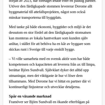
början av 2023, när företaget letade efter en pålitlig partner.
Utöver den färdigkapade stommen levererar Derome allt
byggmaterial till attefallsprojekten, något som också
minskar transporterna till byggplats.
Med tanke på både ekonomi, byggtider och miljö är det
dessutom en stor fördel att den färdigkapade stomsatsen
kan monteras av lokala hantverkare som kunden själv
anlitar, i stället för att behöva ha en kår av byggare som
skickas runt i Sverige till varje enskilt bygge.
– Vi ville samarbeta med en svensk aktör som har både
kompetensen och kapaciteten att leverera från ax till limpa,
berättar Björn Sundvall. Självklart dyker det alltid upp
utmaningar, men det viktigaste är hur vi löser dem
tillsammans. Med Derome har vi hittat en partner där vi
kontinuerligt finjusterar och utvecklar detaljerna.
Spår en växande marknad
Framöver ser Björn Sundvall en ökande efterfrågan på