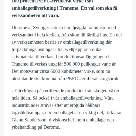
100 procent PEFC-certifierat virke i sin
emballagetillverkning i Tranemo. Ett val som ska få
verksamheten att växa.
Derome är Sveriges största familjeägda träindustri med
verksamhet i hela kedjan, från skog till färdigt hus. En del
av verksamheten består av emballagetillverkning där
förpackningslösningar i trä, wellpapp och olika
skivmaterial tillverkas. I produktionsanläggningen i
Tranemo tillverkas ungefär 500 000 pallkragar varje år.
Det motsvarar cirka 6000 kubikmeter virke, som nu
uteslutande ska komma från PEFC-certifierat skogsbruk.
- Efterfrågan på certifierade produkter från skogen växer
hela tiden. Så också i vår emballagetillverkning. Våra
industrikunder strävar efter att erbjuda hållbara
logistiklösningar, där emballaget är en viktig del, förklarar
Glenn Sandersson, divisionschef inom emballage och
ytbehandling på Derome.