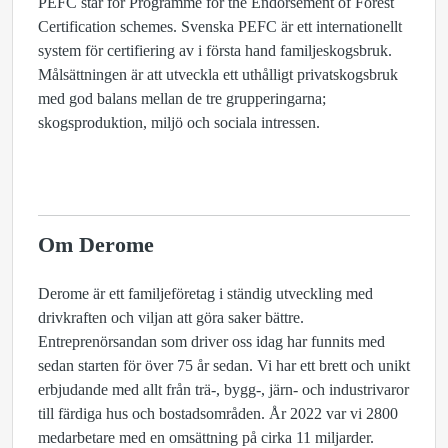
PEFC står för Programme for the Endorsement of Forest
Certification schemes. Svenska PEFC är ett internationellt
system för certifiering av i första hand familjeskogsbruk.
Målsättningen är att utveckla ett uthålligt privatskogsbruk
med god balans mellan de tre grupperingarna;
skogsproduktion, miljö och sociala intressen.
Om Derome
Derome är ett familjeföretag i ständig utveckling med
drivkraften och viljan att göra saker bättre.
Entreprenörsandan som driver oss idag har funnits med
sedan starten för över 75 år sedan. Vi har ett brett och unikt
erbjudande med allt från trä-, bygg-, järn- och industrivaror
till färdiga hus och bostadsområden. År 2022 var vi 2800
medarbetare med en omsättning på cirka 11 miljarder.