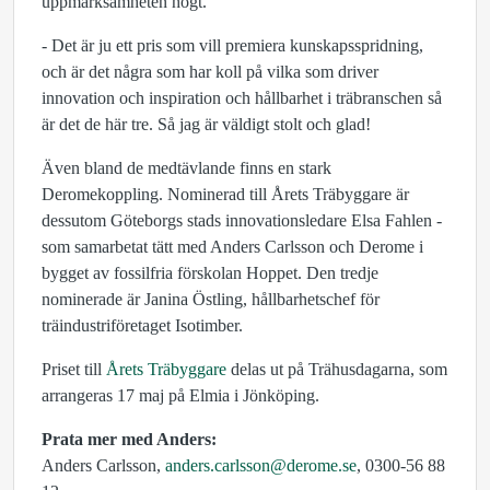
uppmärksamheten högt.
- Det är ju ett pris som vill premiera kunskapsspridning,
och är det några som har koll på vilka som driver
innovation och inspiration och hållbarhet i träbranschen så
är det de här tre. Så jag är väldigt stolt och glad!
Även bland de medtävlande finns en stark
Deromekoppling. Nominerad till Årets Träbyggare är
dessutom Göteborgs stads innovationsledare Elsa Fahlen -
som samarbetat tätt med Anders Carlsson och Derome i
bygget av fossilfria förskolan Hoppet. Den tredje
nominerade är Janina Östling, hållbarhetschef för
träindustriföretaget Isotimber.
Priset till
Årets Träbyggare
delas ut på Trähusdagarna, som
arrangeras 17 maj på Elmia i Jönköping.
Prata mer med Anders:
Anders Carlsson,
anders.carlsson@derome.se
, 0300-56 88