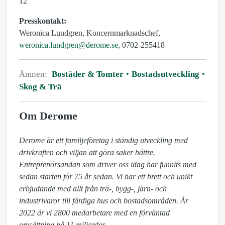
12
Presskontakt:
Weronica Lundgren, Koncernmarknadschef,
weronica.lundgren@derome.se
, 0702-255418
Ämnen:
Bostäder & Tomter
Bostadsutveckling
Skog & Trä
Om Derome
Derome är ett familjeföretag i ständig utveckling med 
drivkraften och viljan att göra saker bättre. 
Entreprenörsandan som driver oss idag har funnits med 
sedan starten för 75 år sedan. Vi har ett brett och unikt 
erbjudande med allt från trä-, bygg-, järn- och 
industrivaror till färdiga hus och bostadsområden. År 
2022 är vi 2800 medarbetare med en förväntad 
omsättning på 11 miljarder. 