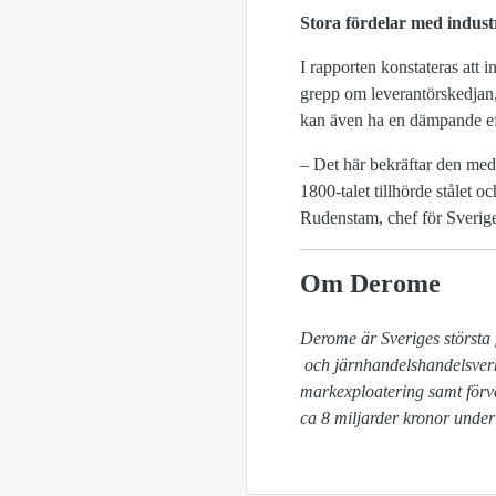
Stora fördelar med indust
I rapporten konstateras att i
grepp om leverantörskedjan, 
kan även ha en dämpande ef
– Det här bekräftar den medv
1800-talet tillhörde stålet 
Rudenstam, chef för Sverige
Om Derome
Derome är Sveriges största 
 och järnhandelshandelsverksamhet, hustillverkning, produktion av trätakstolar, pellets, emballage, byggkomponenter, 
markexploatering samt förv
ca 8 miljarder kronor under