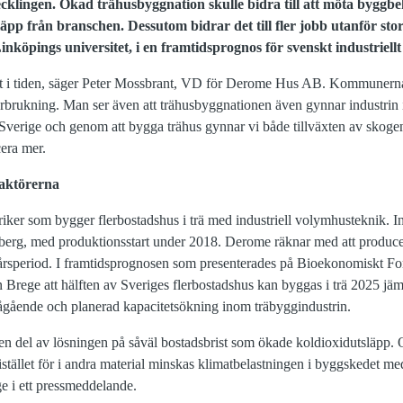
ecklingen. Ökad trähusbyggnation skulle bidra till att möta byggbe
läpp från branschen. Dessutom bidrar det till fler jobb utanför st
inköpings universitet, i en framtidsprognos för svenskt industriell
ätt i tiden, säger Peter Mossbrant, VD för Derome Hus AB. Kommunerna 
brukning. Man ser även att trähusbyggnationen även gynnar industrin i
i Sverige och genom att bygga trähus gynnar vi både tillväxten av skog
era mer.
aktörerna
iker som bygger flerbostadshus i trä med industriell volymhusteknik. In
rberg, med produktionsstart under 2018. Derome räknar med att producer
årsperiod. I framtidsprognosen som presenterades på Bioekonomiskt Fo
n Brege att hälften av Sveriges flerbostadshus kan byggas i trä 2025 jä
pågående och planerad kapacitetsökning inom träbyggindustrin.
r en del av lösningen på såväl bostadsbrist som ökade koldioxidutsläpp.
istället för i andra material minskas klimatbelastningen i byggskedet med
ge i ett pressmeddelande.