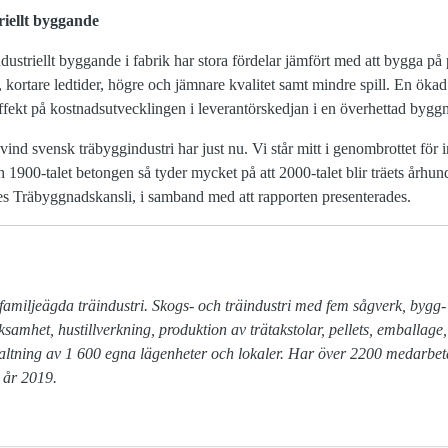
riellt byggande
ndustriellt byggande i fabrik har stora fördelar jämfört med att bygga på p
kortare ledtider, högre och jämnare kvalitet samt mindre spill. En ökad
fekt på kostnadsutvecklingen i leverantörskedjan i en överhettad byg
ind svensk träbyggindustri har just nu. Vi står mitt i genombrottet för 
och 1900-talet betongen så tyder mycket på att 2000-talet blir träets årh
s Träbyggnadskansli, i samband med att rapporten presenterades.
familjeägda träindustri. Skogs- och träindustri med fem sågverk, bygg-

altning av 1 600 egna lägenheter och lokaler. Har över 2200 medarbet
 år 2019.