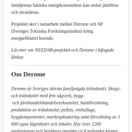
familjernas faktiska energikonsumtion kan sedan jämföras
och utvärderas.
Projektet sker i samarbete mellan Derome och SP
(Sveriges Tekniska Forskningsinstitut) kring
energieffektivt boende.
Läs mer om NEED4B-projektet och Derome i bifogade
länkar.
Om Derome
Derome är Sveriges största familjeägda träindustri. Skogs- 
och träindustri med fem sågverk, bygg-

 och järnhandelshandelsverksamhet, hustillverkning, 
produktion av trätakstolar, pellets, emballage, 
byggkomponenter, markexploatering samt förvaltning av 1 
600 egna lägenheter och lokaler. Har över 2200 
medarbetare och beräknas omsätta ca 8 miljarder kronor 