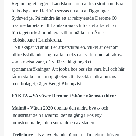
Regionlagret ligger i Landskrona och är lika stort som fyra
fotbollsplaner. Härifrån servas nu alla anläggningar i
Sydsverige. På mindre än ett år rekryterade Derome 60
nya medarbetare till Landskrona och för det arbetet har
företaget också nominerats till utmärkelsen Årets
jobbskapare i Landskrona.
- Nu skapar vi ännu fler arbetstillfällen, vilket är oerhört
tillfredsställande. Jag märker också att vi blir mer attraktiva
som arbetsgivare, då vi får väldigt mycket
spontanansökningar. Att jobba hos oss ska vara kul och här
får medarbetarna möjligheten att utvecklas tillsammans
med bolaget, säger Bengt Blomqvist.
FAKTA – Så växer Derome i Skåne närmsta tiden:
Malmö
- Våren 2020 öppnas den andra bygg- och
industrihandeln i Malmö, denna gång i Fosieby
industriområde, i den södra delen av staden.
Trelleborg
– Ny bygghandel öppnar i Trelleborg hösten